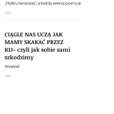
Wiesławem
Sokołowskim 08.2011
rok
I tego będę się nadal trzymał - Nie tak
dawno publikowałem trzy twoje wiersze w
„Myśli Literackiej”, a każdy wiersz poety jest
bezcenny....
CIĄGLE NAS UCZĄ JAK
MAMY SKAKAĆ PRZEZ
KIJ- czyli jak sobie sami
szkodzimy
Wywiad