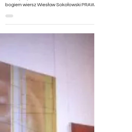
wybieramy nędzę niż proponowaną nam
zdradę więcej wiesław sokołowski prawo
bogiem wiersz Wiesław Sokołowski PRAWO
BOGIEM wolę żyć w...