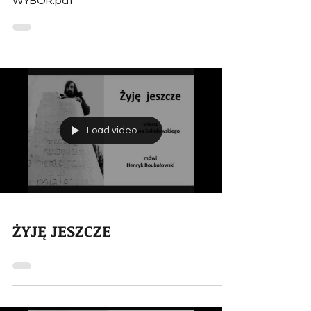
WYBÓR.pdf
Load video
ŻYJĘ JESZCZE