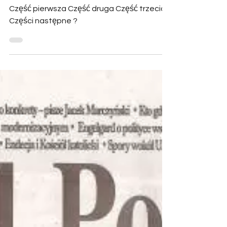
Wywiady z Wiesławem
Sokołowskim
PRZYZWOICI BANDYCI
Część pierwsza Część druga Część trzecia
Części następne ?