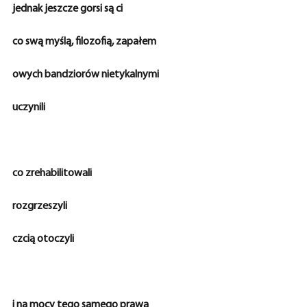
jednak jeszcze gorsi są ci
co swą myślą, filozofią, zapałem
owych bandziorów nietykalnymi
uczynili
co zrehabilitowali
rozgrzeszyli
czcią otoczyli
i na mocy tego samego prawa