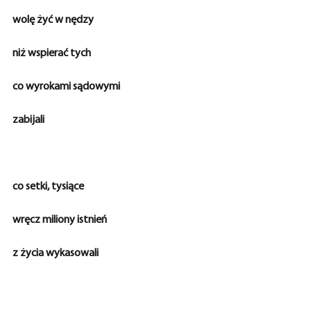
wolę żyć w nędzy
niż wspierać tych
co wyrokami sądowymi
zabijali
co setki, tysiące
wręcz miliony istnień
z życia wykasowali