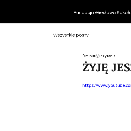
Fundacja Wiesława Sokoł
Wszystkie posty
0 minut(y) czytania
ŻYJĘ JE
https://www.youtube.