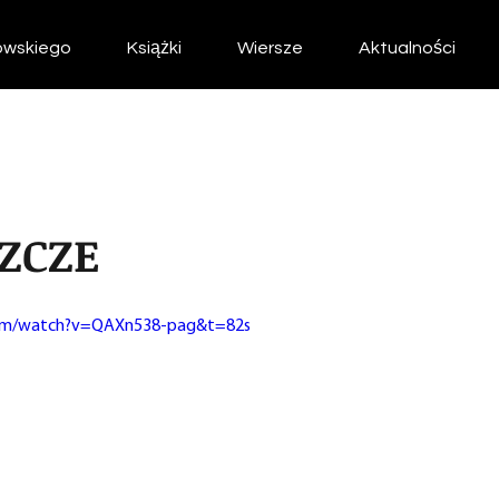
owskiego
Książki
Wiersze
Aktualności
SZCZE
com/watch?v=QAXn538-pag&t=82s